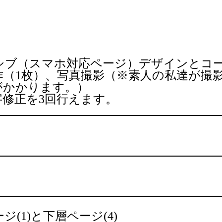
シブ（スマホ対応ページ）
デザインとコ
（1枚）、
写真撮影（※素人の私達が撮
が
かかります。）
字修正を3回行えます。
ジ(1)と下層ページ(4)