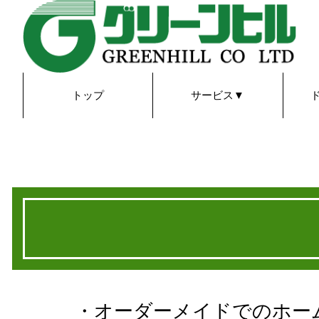
トップ
サービス▼
宅配買取り
質預かり
店頭販売
賃貸物件
買取り
WEB
・オーダーメイドでのホー