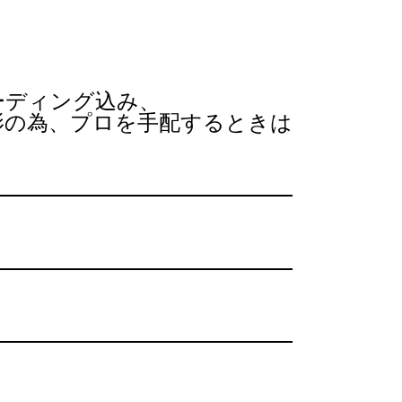
ーディング込み、
影の為、
プロを手配するときは