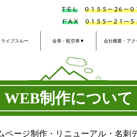
ドライブスルー
金券・航空券▼
会社概要・アク
航空券
金券
WEB制作について
ムページ制作
・リニューアル・名刺