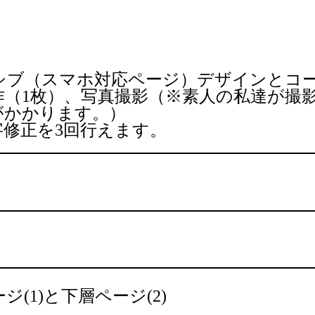
シブ（スマホ対応ページ）
デザインとコ
（1枚）、
写真撮影（※素人の私達が撮
が
かかります。）
字修正を3回行えます。
ジ(1)と下層ページ(2)