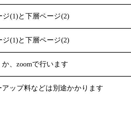
ジ(1)と下層ページ(2)
ジ(1)と下層ページ(2)
か、zoomで行います
ーアップ料などは
別途かかります