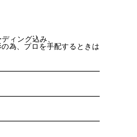
ーディング込み、
影の為、
プロを手配するときは